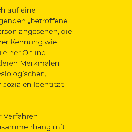
ch auf eine
olgenden „betroffene
Person angesehen, die
iner Kennung wie
einer Online-
nderen Merkmalen
ysiologischen,
 sozialen Identität
r Verfahren
 Zusammenhang mit